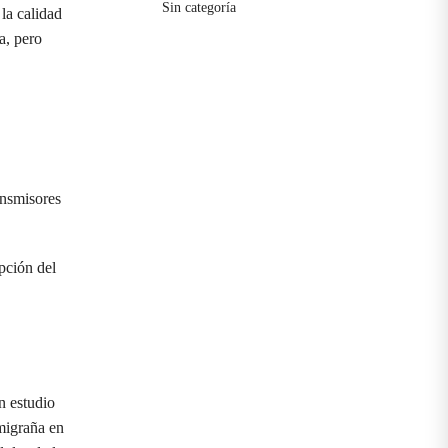
Sin categoría
 la calidad
a, pero
ansmisores
pción del
n estudio
 migraña en