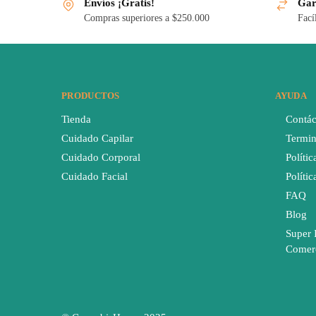
Envíos ¡Gratis!
Gar
Compras superiores a $250.000
Fací
PRODUCTOS
AYUDA
Tienda
Contác
Cuidado Capilar
Termin
Cuidado Corporal
Polític
Cuidado Facial
Políti
FAQ
Blog
Super 
Comer