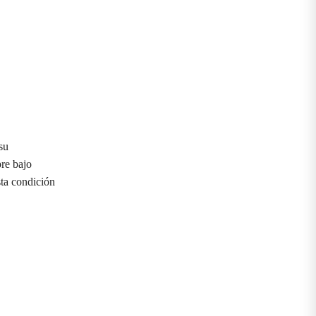
su
re bajo
sta condición