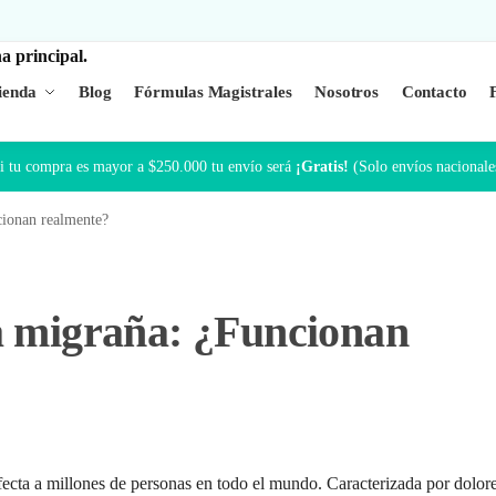
ienda
Blog
Fórmulas Magistrales
Nosotros
Contacto
i tu compra es mayor a $250.000 tu envío será
¡Gratis!
(Solo envíos nacionale
ionan realmente?
a migraña: ¿Funcionan
fecta a millones de personas en todo el mundo. Caracterizada por dolor