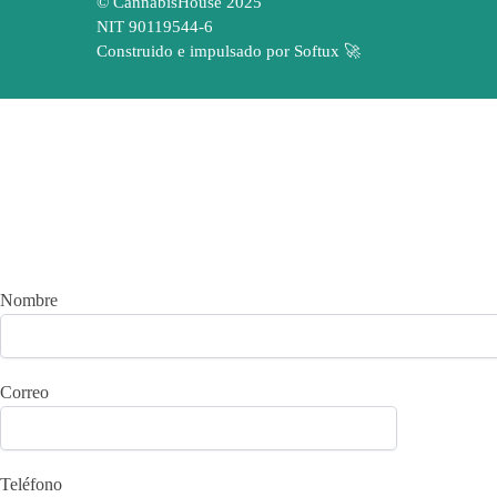
© CannabisHouse 2025
NIT 90119544-6
Construido e impulsado por Softux 🚀
¿Cuánto
Nombre
Correo
Teléfono