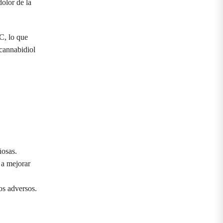
olor de la
C, lo que
 cannabidiol
ñosas.
 a mejorar
os adversos.