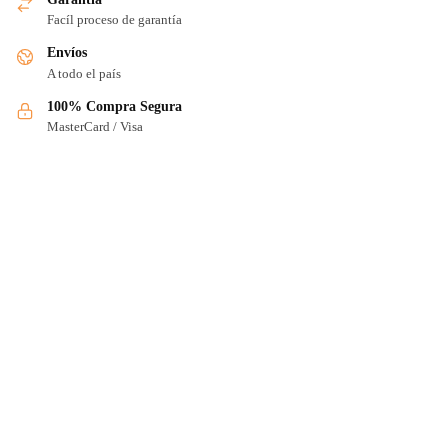
Facíl proceso de garantía
Envíos
A todo el país
100% Compra Segura
MasterCard / Visa
PRODUCTOS
Tienda
Cuidado Capilar
Cuidado Corporal
Cuidado Facial
AYUDA
Contáctanos
Terminos y Condiciones