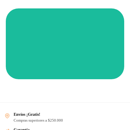
l
l
i
u
CÓMO LLEGAR
q
n
Cra. 43A #34-95, local 0230
a
r
Almacentro
r
a
B
Envíos ¡Gratis!
Compras superiores a $250.000
Garantía