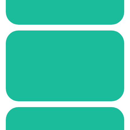
Farmacia Avenida 19
CÓMO LLEGAR
Cra. 22 #45c – 34 Bogotá D.C.
Palermo
CÓMO LLEGAR