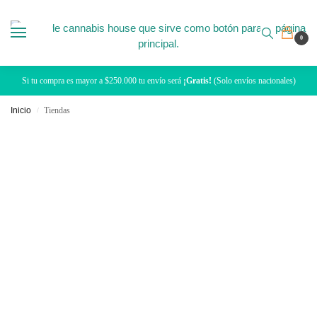
0
Si tu compra es mayor a $250.000 tu envío será
¡Gratis!
(Solo envíos nacionales)
Inicio
Tiendas
/