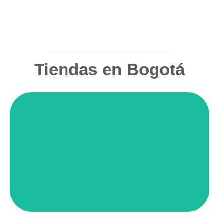
Tiendas Físicas
Tiendas en Bogotá
CÓMO LLEGAR
Cra. 7B Bis #132 – 38 Local interior Bogotá D.C.
Bella Suiza