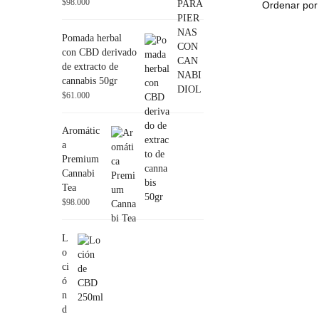
$
98.000
Pomada herbal
con CBD derivado
de extracto de
cannabis 50gr
$
61.000
Aromátic
a
Premium
Cannabi
Tea
$
98.000
L
o
ci
ó
n
d