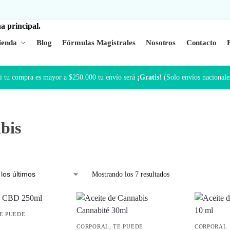
ienda
Blog
Fórmulas Magistrales
Nosotros
Contacto
i tu compra es mayor a $250.000 tu envío será
¡Gratis!
(Solo envíos nacionale
bis
Mostrando los 7 resultados
E PUEDE
CORPORAL
,
TE PUEDE
CORPORAL