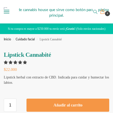
0
Si tu compra es mayor a $250.000 tu envío será
¡Gratis!
(Solo envíos nacionales)
Lipstick Cannabité
Inicio
/
Cuidado facial
/
Lipstick Cannabité
$
22.000
Lipstick herbal con extracto de CBD. Indicada para cuidar y humectar los
labios.
Añadir al carrito