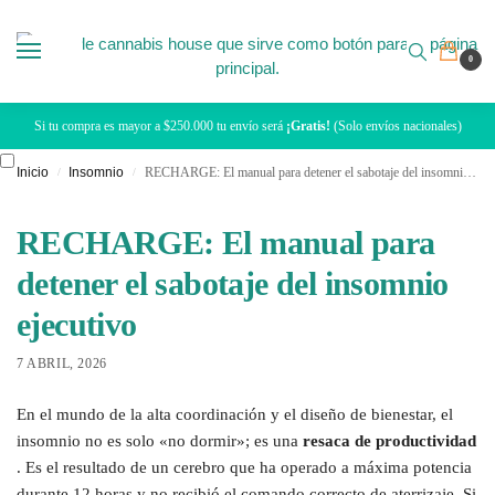
0
Si tu compra es mayor a $250.000 tu envío será
¡Gratis!
(Solo envíos nacionales)
Inicio
Insomnio
RECHARGE: El manual para detener el sabotaje del insomnio ejecutivo
/
/
RECHARGE: El manual para
detener el sabotaje del insomnio
ejecutivo
7 ABRIL, 2026
En el mundo de la alta coordinación y el diseño de bienestar, el
insomnio no es solo «no dormir»; es una
resaca de productividad
. Es el resultado de un cerebro que ha operado a máxima potencia
durante 12 horas y no recibió el comando correcto de aterrizaje. Si