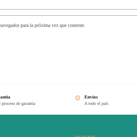
 navegador para la próxima vez que comente.
antía
Envíos
l proceso de garantía
A todo el país