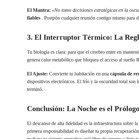
El Mantra:
«No tomo decisiones estratégicas en la osc
fiables
. Postpón cualquier reunión contigo mismo para d
3. El Interruptor Térmico: La Regl
Tu biología es clara: para que el cerebro entre en mante
genera calor metabólico que bloquea el acceso al sueño
El Ajuste:
Convierte tu habitación en una
cápsula de re
dispositivos electrónicos. El frío y la oscuridad total s
terminó.
Conclusión: La Noche es el Prólog
El descanso de alta fidelidad es la infraestructura sobre 
primera responsabilidad es diseñar tu propia recuperación
mañana tu sistema operativo esté libre de errores y listo p