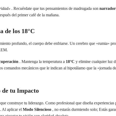
uridad»
. Recuérdate que tus pensamientos de madrugada son
narrador
espués del primer café de la mañana.
a de los 18°C
nimiento profundo, el cuerpo debe enfriarse. Un cerebro que «rumia» pr
 REM.
cuperación
. Mantenga la temperatura a
18°C
​​y elimine cualquier luz 
on los comandos mecánicos que le indican al hipotálamo que la «jornada d
o de tu Impacto
la que construye tu liderazgo. Como profesional que diseña experiencias p
. Al aplicar el
Modo Silencioso
, no estarás durmiendo solo; Estás gar
ara ejecutar tu visión con claridad absoluta.