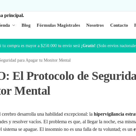
ienda
Blog
Fórmulas Magistrales
Nosotros
Contacto
i tu compra es mayor a $250.000 tu envío será
¡Gratis!
(Solo envíos nacionale
uridad para Apagar tu Monitor Mental
l Protocolo de Segurid
tor Mental
l cerebro desarrolla una habilidad excepcional: la
hipervigilancia estra
ades y resolver vacíos. El problema es que, al llegar la noche, esa mism
l sistema se apague. El insomnio no es una falla de tu voluntad; es un
e