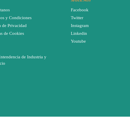
SIGUENOS
tanos
Facebook
os y Condiciones
Twitter
a de Privacidad
Instagram
cas de Cookies
Linkedin
Youtube
Intendencia de Industria y
cio
 dinero te cuesta no dormir bien después de