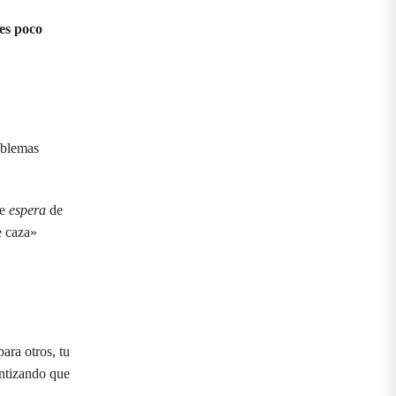
es poco
oblemas
de
espera
de
e caza»
ara otros, tu
antizando que