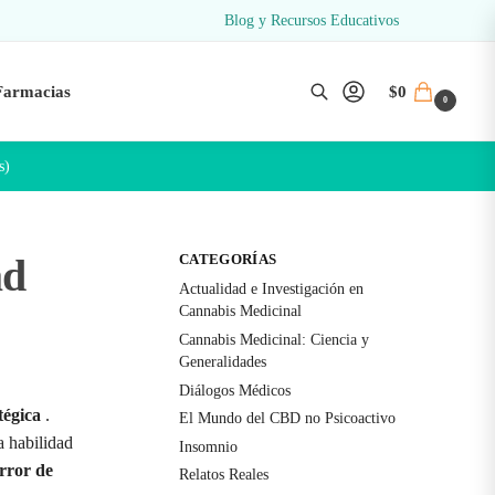
Blog y Recursos Educativos
Farmacias
$
0
0
s)
ad
CATEGORÍAS
Actualidad e Investigación en
Cannabis Medicinal
Cannabis Medicinal: Ciencia y
Generalidades
Diálogos Médicos
tégica
.
El Mundo del CBD no Psicoactivo
a habilidad
Insomnio
rror de
Relatos Reales