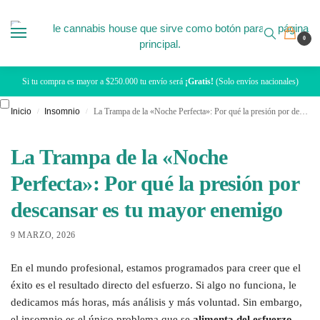
0
Si tu compra es mayor a $250.000 tu envío será
¡Gratis!
(Solo envíos nacionales)
Inicio
Insomnio
La Trampa de la «Noche Perfecta»: Por qué la presión por descansar es tu mayor enemigo
/
/
La Trampa de la «Noche
Perfecta»: Por qué la presión por
descansar es tu mayor enemigo
9 MARZO, 2026
En el mundo profesional, estamos programados para creer que el
éxito es el resultado directo del esfuerzo. Si algo no funciona, le
dedicamos más horas, más análisis y más voluntad. Sin embargo,
el insomnio es el único problema que se
alimenta del esfuerzo
.