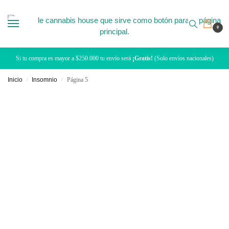
0
Si tu compra es mayor a $250.000 tu envío será
¡Gratis!
(Solo envíos nacionales)
Inicio
Insomnio
Página 5
/
/
Dormir bien también se aprende.
Guías, hábitos y ciencia para recuperar tus noches.
Aquí hablamos de las noches que se sienten eternas, del ruido que no
deja dormir y de cómo la naturaleza puede ayudarte a silenciarlo