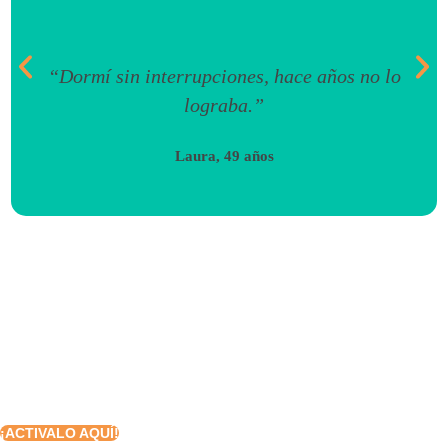
“Dormí sin interrupciones, hace años no lo
lograba.”
Laura, 49 años
¿Cansado de no poder dormir?
¡Activa tu Modo Avión!
Dormir no debería sentirse como una batalla
¡ACTIVALO AQUÍ!