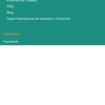
Políticas de Cookies
FAQ
Blog
Super Intendencia de Industria y Comercio
SIGUENOS
Facebook
Twitter
Instagram
Linkedin
Youtube
MÁS DE 100 RESEÑAS 5-ESTRELLAS
★★★★★
«Productos de increíble calidad a precios que no creía posible.»
Ricardo Perez