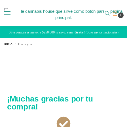
0
Si tu compra es mayor a $250.000 tu envío será
¡Gratis!
(Solo envíos nacionales)
Inicio
Thank you
/
¡Muchas gracias por tu
compra!