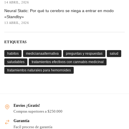
14 ABRIL, 2026
Neural Static: Por qué tu cerebro se niega a entrar en modo
«Standby»
13 ABRIL, 2026
ETIQUETAS
habitos
medicianaalternativa
preguntas y respuestas
salud
saludables
tratamientos efectivos con cannabis medicinal
tratamientos naturales para hemorroides
Envíos ¡Gratis!
Compras superiores a $250.000
Garantía
Facíl proceso de garantía